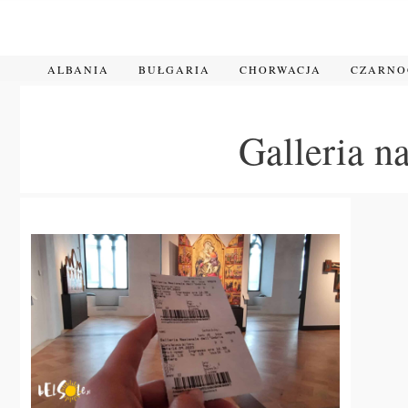
Przejdź
do
treści
ALBANIA
BUŁGARIA
CHORWACJA
CZARN
Galleria n