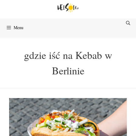
Przejdź
do
treści
Menu
gdzie iść na Kebab w
Berlinie