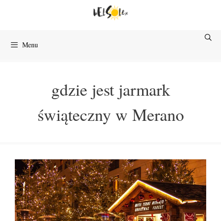
Przejdź
do
treści
Menu
gdzie jest jarmark
świąteczny w Merano