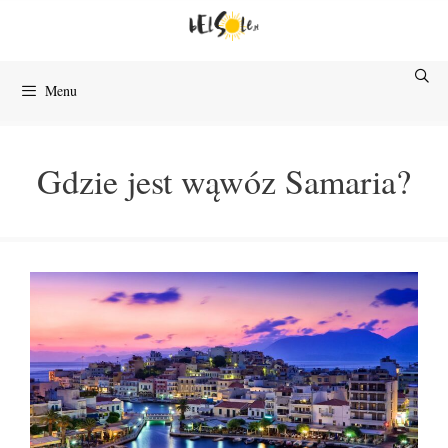
Przejdź
do
treści
Menu
Gdzie jest wąwóz Samaria?