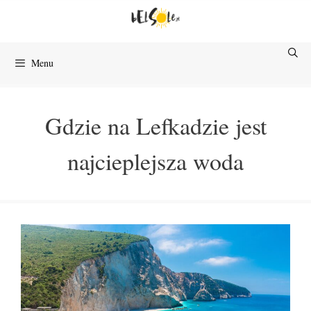
Przejdź
do
treści
Menu
Gdzie na Lefkadzie jest
najcieplejsza woda