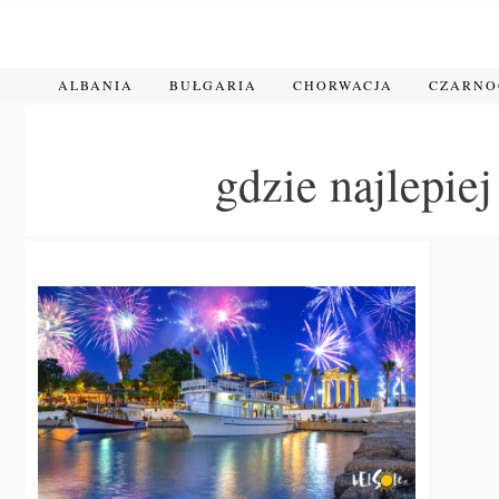
Przejdź
do
treści
ALBANIA
BUŁGARIA
CHORWACJA
CZARN
gdzie najlepie