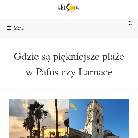
Przejdź
do
treści
Menu
Gdzie są piękniejsze plaże
w Pafos czy Larnace