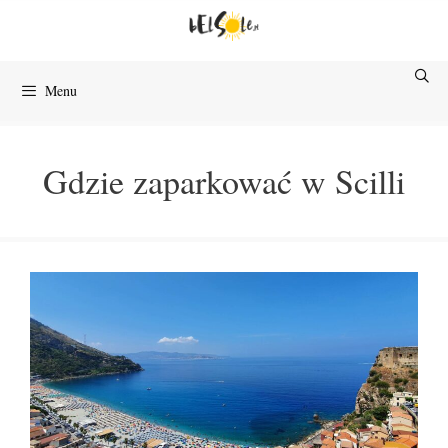
Przejdź
do
treści
Menu
Gdzie zaparkować w Scilli