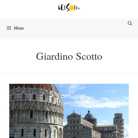
Przejdź
do
treści
Menu
Giardino Scotto