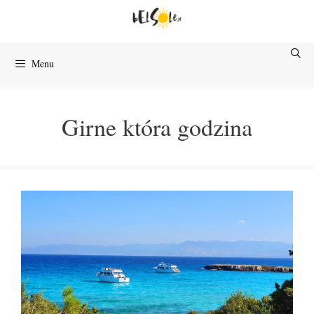
Przejdź
do
treści
Menu
Girne która godzina