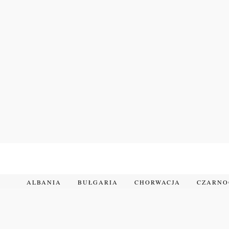
Przejdź
do
treści
ALBANIA
BUŁGARIA
CHORWACJA
CZARN