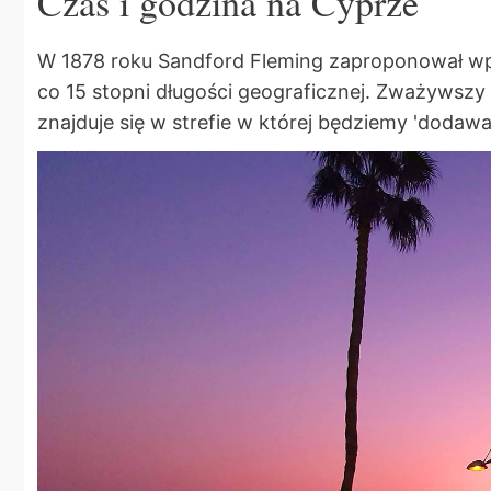
Czas i godzina na Cyprze
W 1878 roku Sandford Fleming zaproponował wpr
co 15 stopni długości geograficznej. Zważywsz
znajduje się w strefie w której będziemy 'dodaw