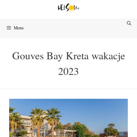
Przejdź
do
treści
Menu
Gouves Bay Kreta wakacje
2023