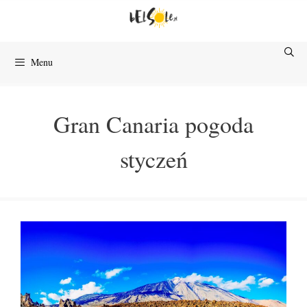
Przejdź
do
treści
Menu
Gran Canaria pogoda
styczeń