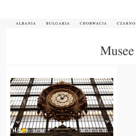
Przejdź
do
treści
ALBANIA
BUŁGARIA
CHORWACJA
CZARN
Musee 