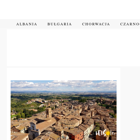
Przejdź
do
treści
ALBANIA
BUŁGARIA
CHORWACJA
CZARN