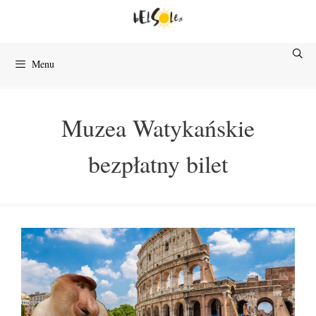
Przejdź
do
treści
Menu
Muzea Watykańskie
bezpłatny bilet