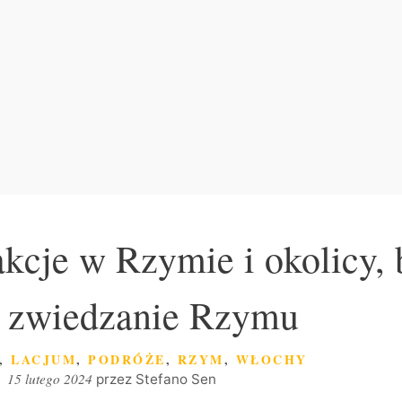
akcje w Rzymie i okolicy,
e zwiedzanie Rzymu
E
,
LACJUM
,
PODRÓŻE
,
RZYM
,
WŁOCHY
15 lutego 2024
przez
Stefano Sen