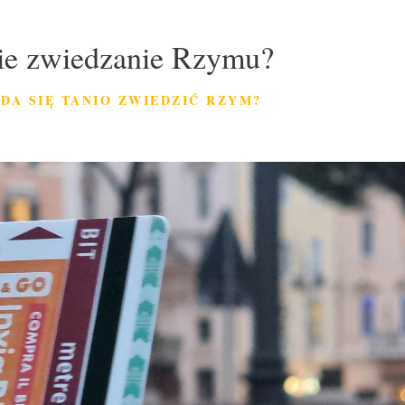
ie zwiedzanie Rzymu?
 DA SIĘ TANIO ZWIEDZIĆ RZYM?