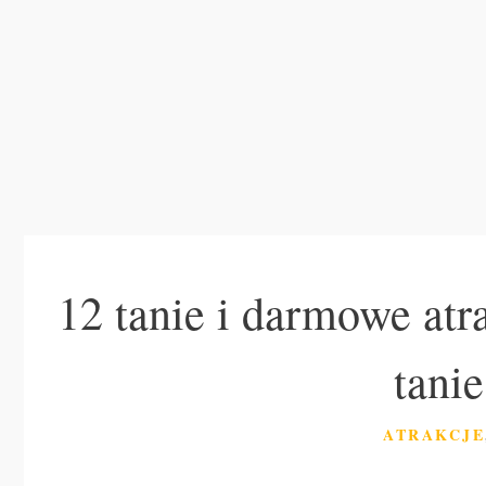
12 tanie i darmowe atr
tani
KATEGORI
ATRAKCJE