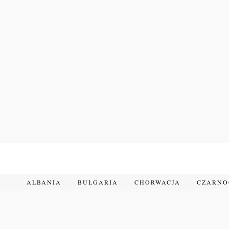
Przejdź
do
treści
ALBANIA
BUŁGARIA
CHORWACJA
CZARN