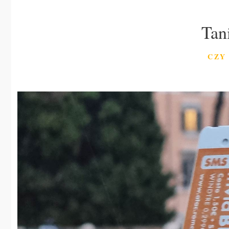
Tan
CZY