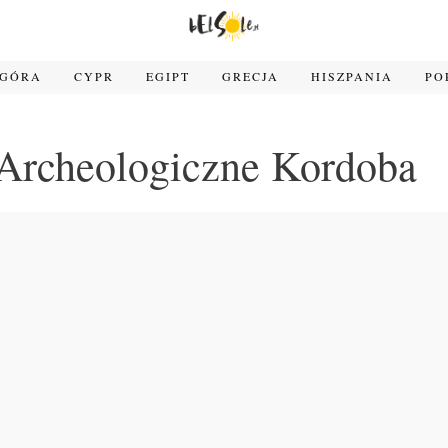
OGÓRA
CYPR
EGIPT
GRECJA
HISZPANIA
PO
rcheologiczne Kordoba