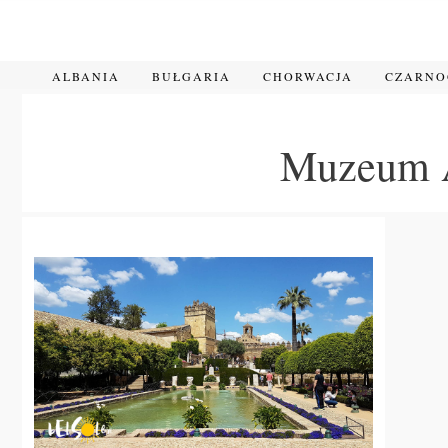
Przejdź
do
treści
ALBANIA
BUŁGARIA
CHORWACJA
CZARN
Muzeum A