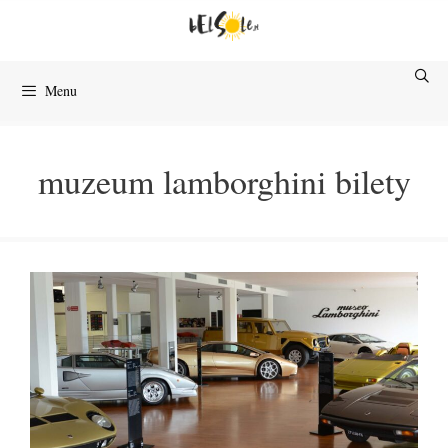
Przejdź
do
treści
Menu
muzeum lamborghini bilety