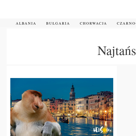
Przejdź
do
treści
ALBANIA
BUŁGARIA
CHORWACJA
CZARN
Najtańs