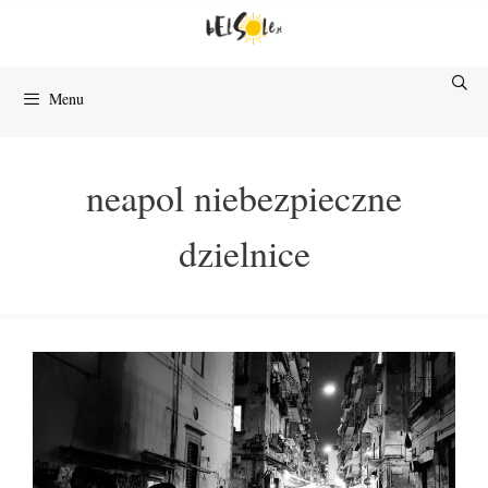
Przejdź
do
treści
Menu
neapol niebezpieczne
dzielnice