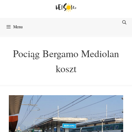
Przejdź
do
treści
Menu
Pociąg Bergamo Mediolan
koszt