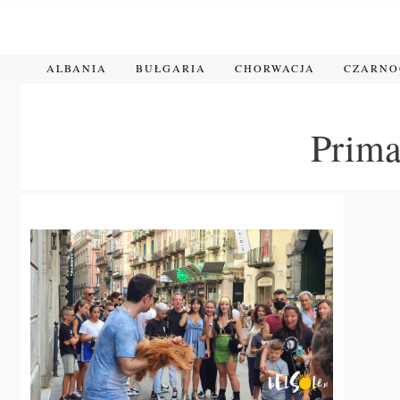
Przejdź
do
treści
ALBANIA
BUŁGARIA
CHORWACJA
CZARN
Prima