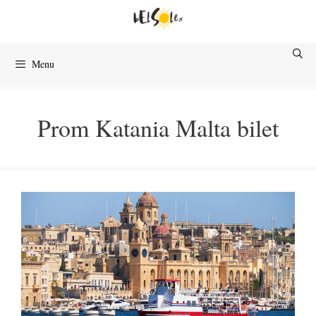
Przejdź
do
treści
Menu
Prom Katania Malta bilet