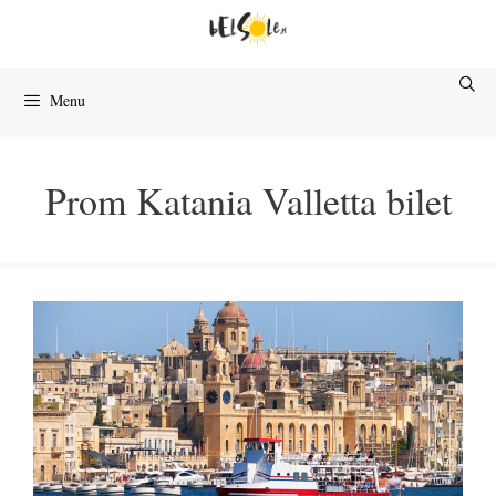
Przejdź
do
treści
Menu
Prom Katania Valletta bilet