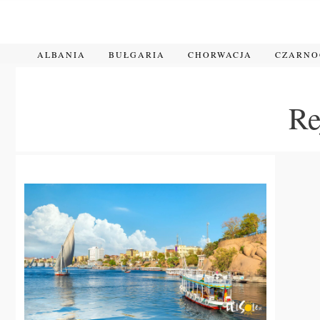
Przejdź
do
treści
ALBANIA
BUŁGARIA
CHORWACJA
CZARN
Re