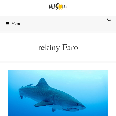
Przejdź
do
treści
Menu
rekiny Faro