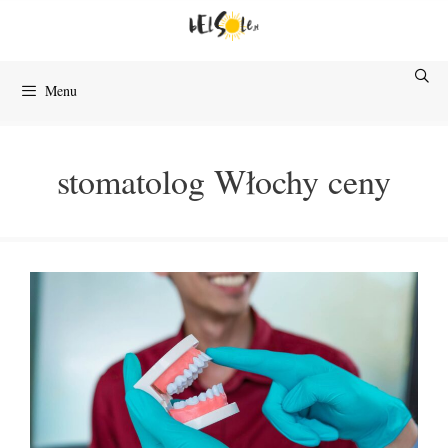
Przejdź
do
treści
Menu
stomatolog Włochy ceny