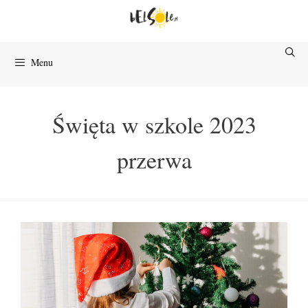
Przejdź
do
treści
Menu
Święta w szkole 2023
przerwa