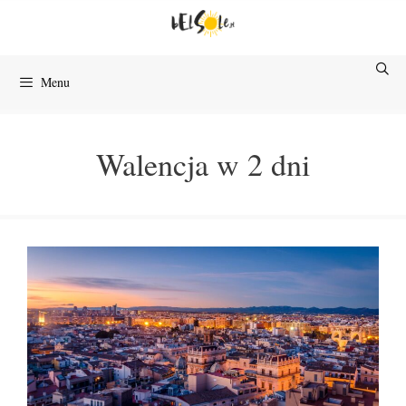
Przejdź
do
treści
Menu
Walencja w 2 dni