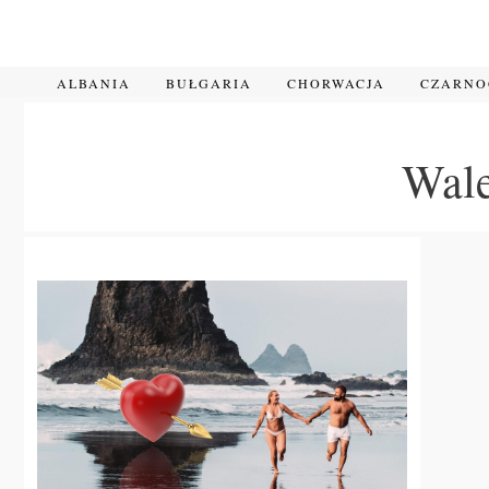
Przejdź
do
treści
ALBANIA
BUŁGARIA
CHORWACJA
CZARN
Wale