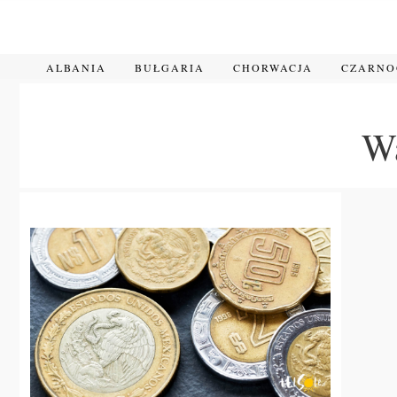
Przejdź
do
treści
ALBANIA
BUŁGARIA
CHORWACJA
CZARN
W