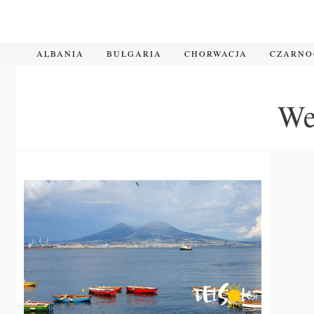
Przejdź
do
treści
ALBANIA
BUŁGARIA
CHORWACJA
CZARN
We