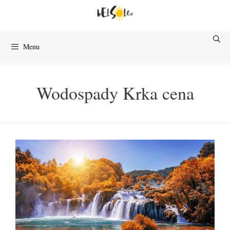
Przejdź
do
treści
Menu
Wodospady Krka cena