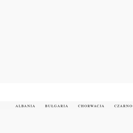
Przejdź
do
treści
ALBANIA
BUŁGARIA
CHORWACJA
CZARN