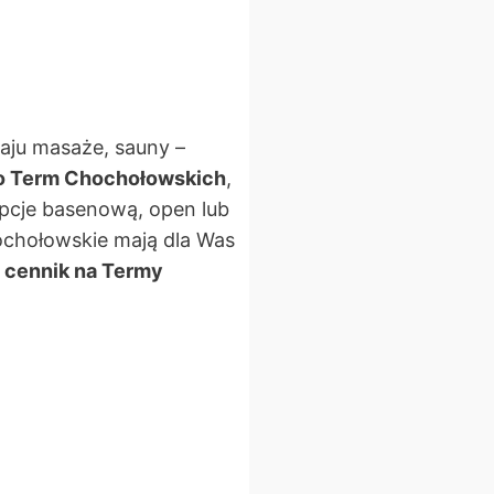
zaju masaże, sauny –
 do Term Chochołowskich
,
pcje basenową, open lub
ochołowskie mają dla Was
cennik na Termy