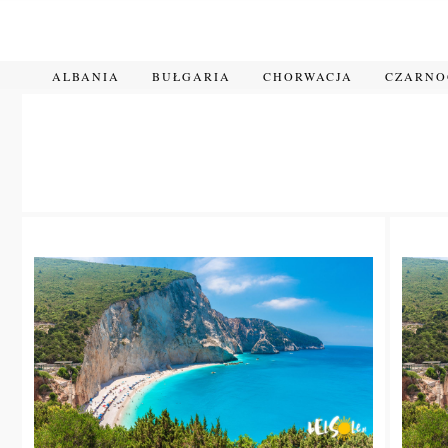
Przejdź
do
treści
ALBANIA
BUŁGARIA
CHORWACJA
CZARN