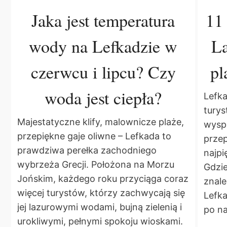
Jaka jest temperatura
11 
wody na Lefkadzie w
La
czerwcu i lipcu? Czy
pl
woda jest ciepła?
Lefka
turys
Majestatyczne klify, malownicze plaże,
wyspa
przepiękne gaje oliwne – Lefkada to
przep
prawdziwa perełka zachodniego
najpi
wybrzeża Grecji. Położona na Morzu
Gdzie
Jońskim, każdego roku przyciąga coraz
znale
więcej turystów, którzy zachwycają się
Lefk
jej lazurowymi wodami, bujną zielenią i
po na
urokliwymi, pełnymi spokoju wioskami.