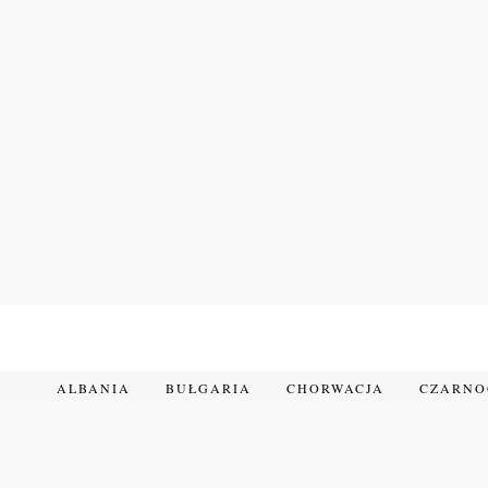
Przejdź
do
treści
ALBANIA
BUŁGARIA
CHORWACJA
CZARN