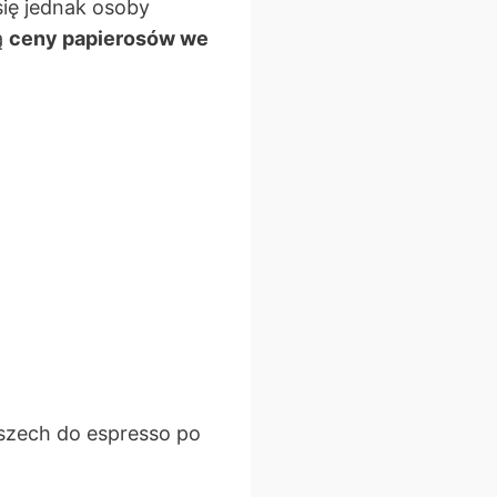
się jednak osoby
ą
ceny papierosów we
szech do espresso po