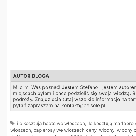
AUTOR BLOGA
Miło mi Was poznać! Jestem Stefano i jestem autorem
miejscach byłem i chcę podzielić się swoją wiedzą.
podróży. Znajdziecie tutaj wszelkie informacje na t
pytań zapraszam na kontakt@belsole.pl!
Tagi
ile kosztują heets we włoszech
,
ile kosztują marlboro
włoszech
,
papierosy we włoszech ceny
,
włochy
,
włochy 