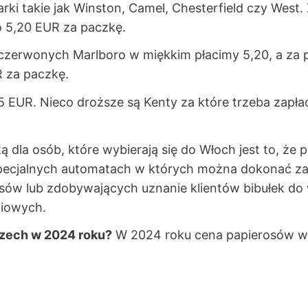
i takie jak Winston, Camel, Chesterfield czy West.
o 5,20 EUR za paczkę.
czerwonych Marlboro w miękkim płacimy 5,20, a za
R za paczkę.
5 EUR. Nieco droższe są Kenty za które trzeba zapła
dla osób, które wybierają się do Włoch jest to, że 
 specjalnych automatach w których można dokonać 
sów lub zdobywających uznanie klientów bibułek d
niowych.
szech w 2024 roku?
W 2024 roku cena papierosów we