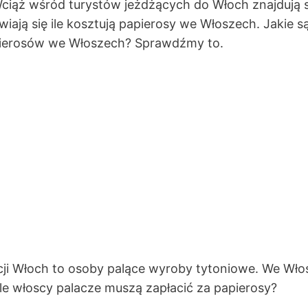
 Wciąż wśród turystów jeżdżących do Włoch znajdują 
ają się ile kosztują papierosy we Włoszech. Jakie s
apierosów we Włoszech? Sprawdźmy to.
ji Włoch to osoby palące wyroby tytoniowe. We Wło
Ile włoscy palacze muszą zapłacić za papierosy?