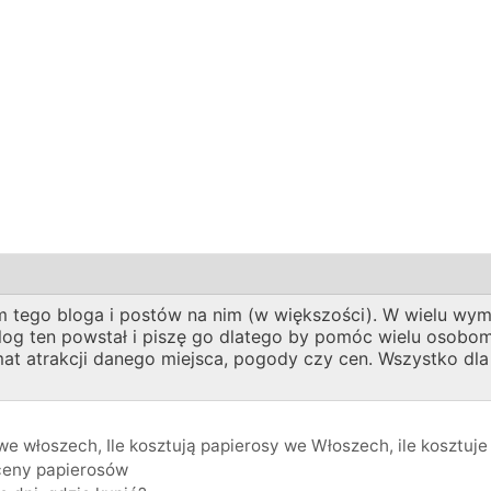
 tego bloga i postów na nim (w większości). W wielu wymi
 Blog ten powstał i piszę go dlatego by pomóc wielu oso
emat atrakcji danego miejsca, pogody czy cen. Wszystko dl
 we włoszech
,
Ile kosztują papierosy we Włoszech
,
ile kosztuj
ceny papierosów