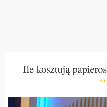
Ile kosztują papier
KA
WŁ