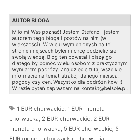
AUTOR BLOGA
Miło mi Was poznać! Jestem Stefano i jestem
autorem tego bloga i postów na nim (w
większości). W wielu wymienionych na tej
stronie miejscach byłem i chcę podzielić się
swoją wiedzą. Blog ten powstał i piszę go
dlatego by pomóc wielu osobom z praktycznym
wymiarem podróży. Znajdziecie tutaj wszelkie
informacje na temat atrakcji danego miejsca,
pogody czy cen. Wszystko dla podróżników :)
W razie pytań zapraszam na kontakt@belsole.pl!
Tagi
1 EUR chorwackie
,
1 EUR moneta
chorwacka
,
2 EUR chorwackie
,
2 EUR
moneta chorwacka
,
5 EUR chorwackie
,
5
EUR moneta chorwacka
,
chorwacja
,