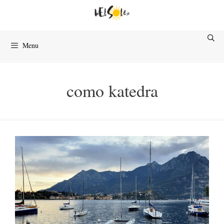
Przejdź
do
treści
Menu
como katedra