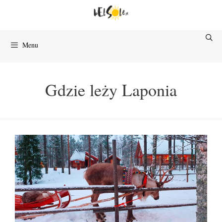
Przejdź
do
treści
Menu
Gdzie leży Laponia