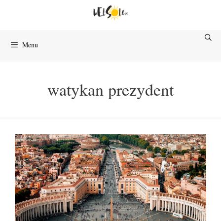
Przejdź
do
treści
Menu
watykan prezydent