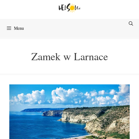
Przejdź
do
treści
Menu
Zamek w Larnace