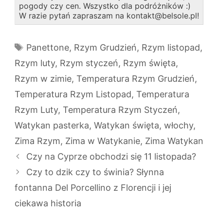
pogody czy cen. Wszystko dla podróżników :)
W razie pytań zapraszam na kontakt@belsole.pl!
Tagi
Panettone
,
Rzym Grudzień
,
Rzym listopad
,
Rzym luty
,
Rzym styczeń
,
Rzym święta
,
Rzym w zimie
,
Temperatura Rzym Grudzień
,
Temperatura Rzym Listopad
,
Temperatura
Rzym Luty
,
Temperatura Rzym Styczeń
,
Watykan pasterka
,
Watykan święta
,
włochy
,
Zima Rzym
,
Zima w Watykanie
,
Zima Watykan
Czy na Cyprze obchodzi się 11 listopada?
Czy to dzik czy to świnia? Słynna
fontanna Del Porcellino z Florencji i jej
ciekawa historia