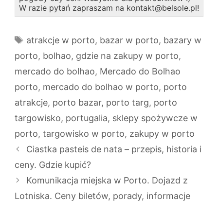
W razie pytań zapraszam na kontakt@belsole.pl!
Tagi
atrakcje w porto
,
bazar w porto
,
bazary w
porto
,
bolhao
,
gdzie na zakupy w porto
,
mercado do bolhao
,
Mercado do Bolhao
porto
,
mercado do bolhao w porto
,
porto
atrakcje
,
porto bazar
,
porto targ
,
porto
targowisko
,
portugalia
,
sklepy spożywcze w
porto
,
targowisko w porto
,
zakupy w porto
Ciastka pasteis de nata – przepis, historia i
ceny. Gdzie kupić?
Komunikacja miejska w Porto. Dojazd z
Lotniska. Ceny biletów, porady, informacje