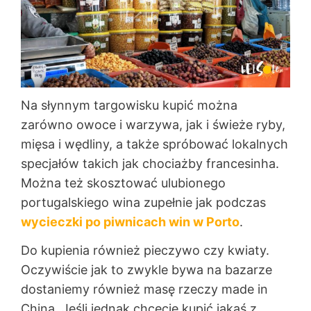
Na słynnym targowisku kupić można
zarówno owoce i warzywa, jak i świeże ryby,
mięsa i wędliny, a także spróbować lokalnych
specjałów takich jak chociażby francesinha.
Można też skosztować ulubionego
portugalskiego wina zupełnie jak podczas
wycieczki po piwnicach win w Porto
.
Do kupienia również pieczywo czy kwiaty.
Oczywiście jak to zwykle bywa na bazarze
dostaniemy również masę rzeczy made in
China. Jeśli jednak chcecie kupić jakąś z