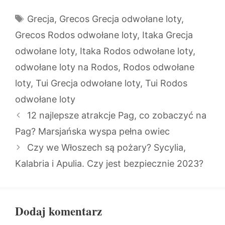
Tagi
Grecja
,
Grecos Grecja odwołane loty
,
Grecos Rodos odwołane loty
,
Itaka Grecja
odwołane loty
,
Itaka Rodos odwołane loty
,
odwołane loty na Rodos
,
Rodos odwołane
loty
,
Tui Grecja odwołane loty
,
Tui Rodos
odwołane loty
12 najlepsze atrakcje Pag, co zobaczyć na
Pag? Marsjańska wyspa pełna owiec
Czy we Włoszech są pożary? Sycylia,
Kalabria i Apulia. Czy jest bezpiecznie 2023?
Dodaj komentarz