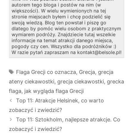
autorem tego bloga i postów na nim (w
większości). W wielu wymienionych na tej
stronie miejscach byłem i chcę podzielić się
swoją wiedzą. Blog ten powstał i piszę go
dlatego by pomóc wielu osobom z praktycznym
wymiarem podróży. Znajdziecie tutaj wszelkie
informacje na temat atrakcji danego miejsca,
pogody czy cen. Wszystko dla podróżników :)
W razie pytań zapraszam na kontakt@belsole.pl!
Tagi
Flaga Grecji co oznacza
,
Grecja
,
grecja
ateny ciekawostki
,
grecja ciekawostki
,
grecka
flaga
,
jak wygląda flaga Grecji
Top 11: Atrakcje Helsinek, co warto
zobaczyć i zwiedzić?
Top 11: Sztokholm, najlepsze atrakcje. Co
zobaczyć i zwiedzić?