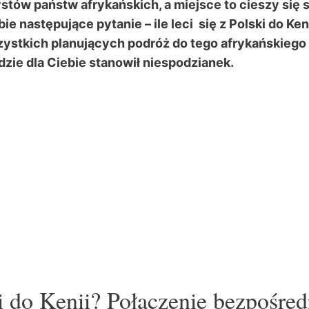
rystów państw afrykańskich, a miejsce to cieszy si
bie następujące pytanie – ile leci się z Polski do K
ystkich planujących podróż do tego afrykańskiego k
dzie dla Ciebie stanowił niespodzianek.
ski do Kenii? Połączenie bezpośre