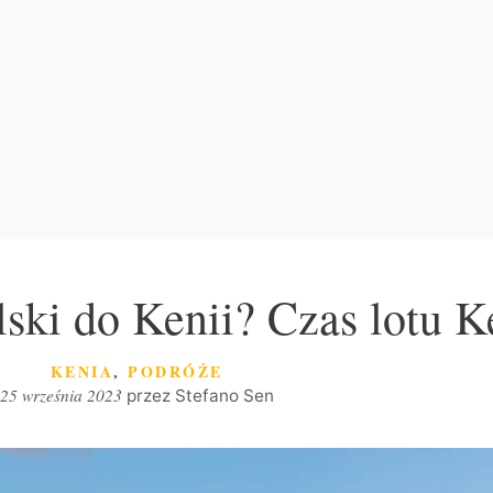
olski do Kenii? Czas lotu K
KATEGORIE
KENIA
,
PODRÓŻE
25 września 2023
przez
Stefano Sen