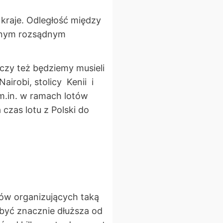
e kraje. Odległość między
edynym rozsądnym
 czy też będziemy musieli
irobi, stolicy Kenii i
 m.in. w ramach lotów
zas lotu z Polski do
stów organizujących taką
być znacznie dłuższa od