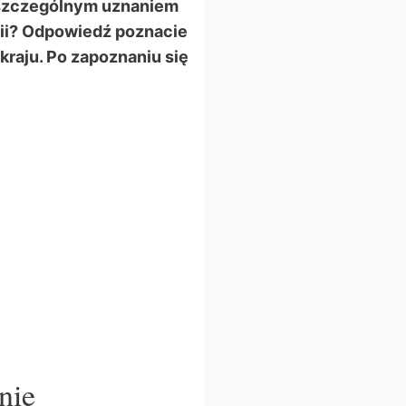
ę szczególnym uznaniem
enii? Odpowiedź poznacie
raju. Po zapoznaniu się
dnie