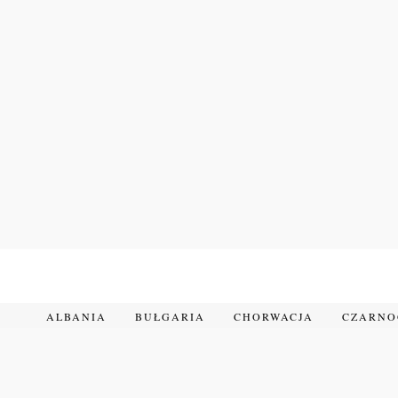
Przejdź
do
treści
ALBANIA
BUŁGARIA
CHORWACJA
CZARN