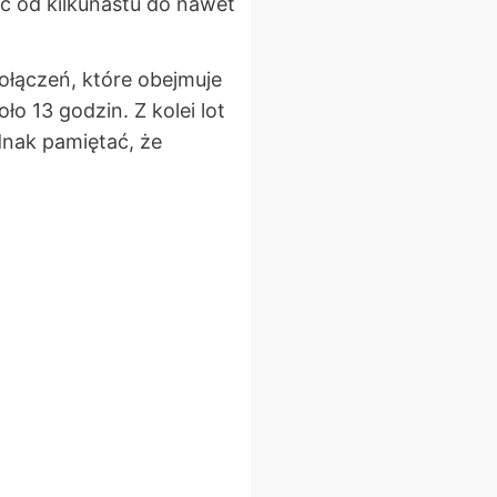
ić od kilkunastu do nawet
połączeń, które obejmuje
o 13 godzin. Z kolei lot
dnak pamiętać, że