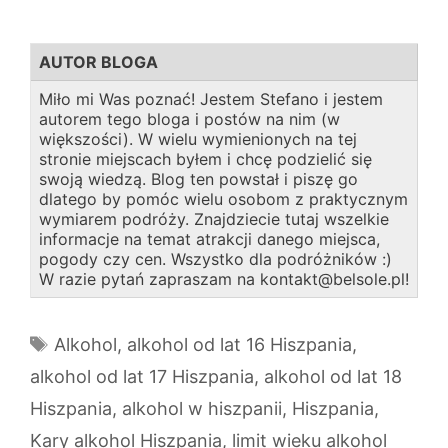
AUTOR BLOGA
Miło mi Was poznać! Jestem Stefano i jestem
autorem tego bloga i postów na nim (w
większości). W wielu wymienionych na tej
stronie miejscach byłem i chcę podzielić się
swoją wiedzą. Blog ten powstał i piszę go
dlatego by pomóc wielu osobom z praktycznym
wymiarem podróży. Znajdziecie tutaj wszelkie
informacje na temat atrakcji danego miejsca,
pogody czy cen. Wszystko dla podróżników :)
W razie pytań zapraszam na kontakt@belsole.pl!
Tagi
Alkohol
,
alkohol od lat 16 Hiszpania
,
alkohol od lat 17 Hiszpania
,
alkohol od lat 18
Hiszpania
,
alkohol w hiszpanii
,
Hiszpania
,
Kary alkohol Hiszpania
,
limit wieku alkohol