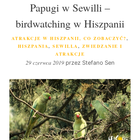
Papugi w Sewilli –
birdwatching w Hiszpanii
KATEGORIE
ATRAKCJE W HISZPANII, CO ZOBACZYĆ?
,
HISZPANIA
,
SEWILLA
,
ZWIEDZANIE I
ATRAKCJE
29 czerwca 2019
przez
Stefano Sen