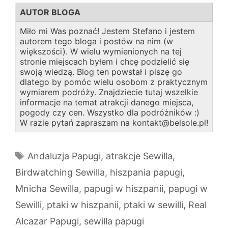
AUTOR BLOGA
Miło mi Was poznać! Jestem Stefano i jestem
autorem tego bloga i postów na nim (w
większości). W wielu wymienionych na tej
stronie miejscach byłem i chcę podzielić się
swoją wiedzą. Blog ten powstał i piszę go
dlatego by pomóc wielu osobom z praktycznym
wymiarem podróży. Znajdziecie tutaj wszelkie
informacje na temat atrakcji danego miejsca,
pogody czy cen. Wszystko dla podróżników :)
W razie pytań zapraszam na kontakt@belsole.pl!
Tagi
Andaluzja Papugi
,
atrakcje Sewilla
,
Birdwatching Sewilla
,
hiszpania papugi
,
Mnicha Sewilla
,
papugi w hiszpanii
,
papugi w
Sewilli
,
ptaki w hiszpanii
,
ptaki w sewilli
,
Real
Alcazar Papugi
,
sewilla papugi