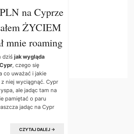
 PLN na Cyprze
wałem ŻYCIEM
ł mnie roaming
 dziś
jak wygląda
 Cypr
, czego się
 co uważać i jakie
 z niej wyciągnąć. Cypr
yspa, ale jadąc tam na
ie pamiętać o paru
łaszcza jadąc na Cypr
CZYTAJ DALEJ →