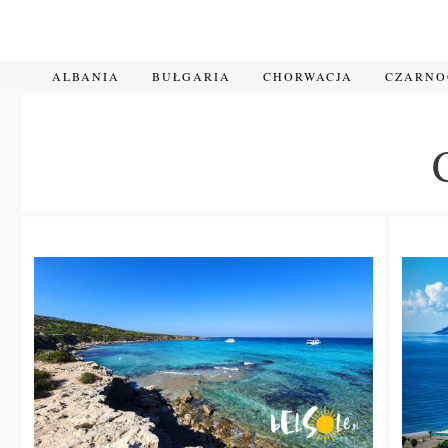
Przejdź
do
treści
ALBANIA
BUŁGARIA
CHORWACJA
CZARN